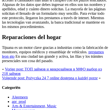
acceder a cantidades más altas si cumples con los plazos solicitados.
Algunas de los datos que debes ingresar en ellos son tus nombres y
apellidos, edad y cuánto dinero solicitas. La mayoría de las páginas
solicitan el llenado de un formulario muy sencillo. Para evitar todo
este protocolo, llegaron los prestamos a través de intenet. Mientras
las tecnologías van avanzando, la banca tradicional se mantiene en
los mismos procedimientos.
Reparaciones del hogar
Tijuana es un motor clave gracias a industrias como la fabricación de
monitores, equipos médicos y ensamblaje de vehículos.
prestamos
leon gto
En una ciudad tan grande y activa, las filas y los trámites
presenciales son cosa del pasado.
«
Vorige post: ТОП займов и микрозаймов в МФО выбор из
218 займов
Volgende post: Pożyczka 24 7 online dostępna o każdej porze
»
Categoriën
Algemeen
apr_prod
Arts & Entertainment, Music