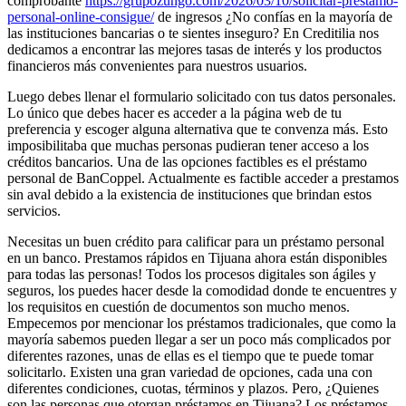
comprobante
https://grupozungo.com/2026/03/10/solicitar-prestamo-
personal-online-consigue/
de ingresos ¿No confías en la mayoría de
las instituciones bancarias o te sientes inseguro? En Creditilia nos
dedicamos a encontrar las mejores tasas de interés y los productos
financieros más convenientes para nuestros usuarios.
Luego debes llenar el formulario solicitado con tus datos personales.
Lo único que debes hacer es acceder a la página web de tu
preferencia y escoger alguna alternativa que te convenza más. Esto
imposibilitaba que muchas personas pudieran tener acceso a los
créditos bancarios. Una de las opciones factibles es el préstamo
personal de BanCoppel. Actualmente es factible acceder a prestamos
sin aval debido a la existencia de instituciones que brindan estos
servicios.
Necesitas un buen crédito para calificar para un préstamo personal
en un banco. Prestamos rápidos en Tijuana ahora están disponibles
para todas las personas! Todos los procesos digitales son ágiles y
seguros, los puedes hacer desde la comodidad donde te encuentres y
los requisitos en cuestión de documentos son mucho menos.
Empecemos por mencionar los préstamos tradicionales, que como la
mayoría sabemos pueden llegar a ser un poco más complicados por
diferentes razones, unas de ellas es el tiempo que te puede tomar
solicitarlo. Existen una gran variedad de opciones, cada una con
diferentes condiciones, cuotas, términos y plazos. Pero, ¿Quienes
son las personas que otorgan préstamos en Tijuana? Los préstamos