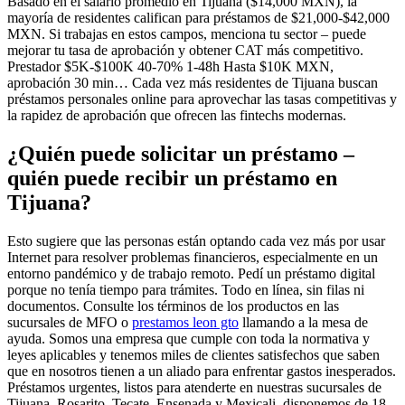
Basado en el salario promedio en Tijuana ($14,000 MXN), la
mayoría de residentes califican para préstamos de $21,000-$42,000
MXN. Si trabajas en estos campos, menciona tu sector – puede
mejorar tu tasa de aprobación y obtener CAT más competitivo.
Prestador $5K-$100K 40-70% 1-48h Hasta $10K MXN,
aprobación 30 min… Cada vez más residentes de Tijuana buscan
préstamos personales online para aprovechar las tasas competitivas y
la rapidez de aprobación que ofrecen las fintechs modernas.
¿Quién puede solicitar un préstamo –
quién puede recibir un préstamo en
Tijuana?
Esto sugiere que las personas están optando cada vez más por usar
Internet para resolver problemas financieros, especialmente en un
entorno pandémico y de trabajo remoto. Pedí un préstamo digital
porque no tenía tiempo para trámites. Todo en línea, sin filas ni
documentos. Consulte los términos de los productos en las
sucursales de MFO o
prestamos leon gto
llamando a la mesa de
ayuda. Somos una empresa que cumple con toda la normativa y
leyes aplicables y tenemos miles de clientes satisfechos que saben
que en nosotros tienen a un aliado para enfrentar gastos inesperados.
Préstamos urgentes, listos para atenderte en nuestras sucursales de
Tijuana, Rosarito, Tecate, Ensenada y Mexicali, disponemos de 18