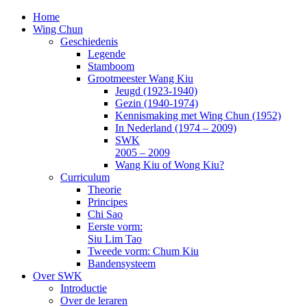
Home
Wing Chun
Geschiedenis
Legende
Stamboom
Grootmeester Wang Kiu
Jeugd (1923-1940)
Gezin (1940-1974)
Kennismaking met Wing Chun (1952)
In Nederland (1974 – 2009)
SWK
2005 – 2009
Wang Kiu of Wong Kiu?
Curriculum
Theorie
Principes
Chi Sao
Eerste vorm:
Siu Lim Tao
Tweede vorm: Chum Kiu
Bandensysteem
Over SWK
Introductie
Over de leraren