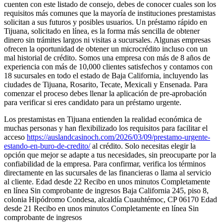
cuenten con este listado de consejo, debes de conocer cuales son los
requisitos más comunes que la mayoría de instituciones prestamistas
solicitan a sus futuros y posibles usuarios. Un préstamo rápido en
Tijuana, solicitado en línea, es la forma más sencilla de obtener
dinero sin trámites largos ni visitas a sucursales. Algunas empresas
ofrecen la oportunidad de obtener un microcrédito incluso con un
mal historial de crédito. Somos una empresa con más de 8 años de
experiencia con más de 10,000 clientes satisfechos y contamos con
18 sucursales en todo el estado de Baja California, incluyendo las
ciudades de Tijuana, Rosarito, Tecate, Mexicali y Ensenada. Para
comenzar el proceso debes llenar la aplicación de pre-aprobación
para verificar si eres candidato para un préstamo urgente.
Los prestamistas en Tijuana entienden la realidad económica de
muchas personas y han flexibilizado los requisitos para facilitar el
acceso
https://auslandcasinoch.com/2026/03/09/prestamo-urgente-
estando-en-buro-de-credito/
al crédito. Solo necesitas elegir la
opción que mejor se adapte a tus necesidades, sin preocuparte por la
confiabilidad de la empresa. Para confirmar, verifica los términos
directamente en las sucursales de las financieras o llama al servicio
al cliente. Edad desde 22 Recibo en unos minutos Completamente
en línea Sin comprobante de ingresos Baja California 245, piso 8,
colonia Hipódromo Condesa, alcaldía Cuauhtémoc, CP 06170 Edad
desde 21 Recibo en unos minutos Completamente en línea Sin
comprobante de ingresos