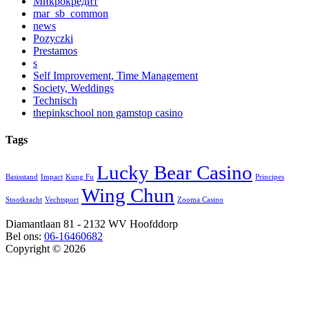
Микрокредит
mar_sb_common
news
Pozyczki
Prestamos
s
Self Improvement, Time Management
Society, Weddings
Technisch
thepinkschool non gamstop casino
Tags
Lucky Bear Casino
Basisstand
Impact
Kung Fu
Principes
Wing Chun
Stootkracht
Vechtsport
Zooma Casino
Diamantlaan 81 - 2132 WV Hoofddorp
Bel ons:
06-16460682
Copyright © 2026