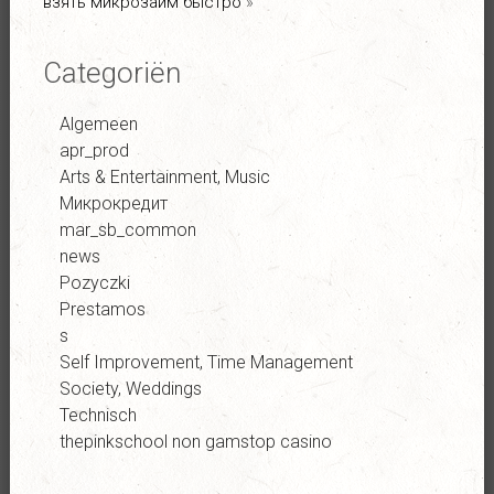
взять микрозайм быстро
»
Categoriën
Algemeen
apr_prod
Arts & Entertainment, Music
Микрокредит
mar_sb_common
news
Pozyczki
Prestamos
s
Self Improvement, Time Management
Society, Weddings
Technisch
thepinkschool non gamstop casino