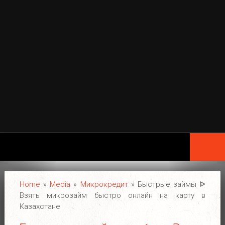
Home
Wing Chun
Home
»
Media
»
Микрокредит
»
Быстрые займы ᐉ
Geschiedenis
Взять микрозайм быстро онлайн на карту в
Казахстане
Legende