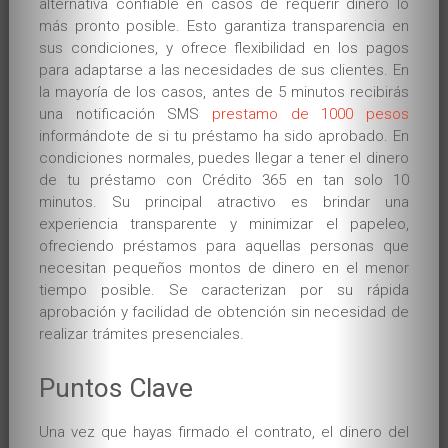
alternativa confiable en casos de requerir dinero lo
más pronto posible. Esto garantiza transparencia en
sus condiciones, y ofrece flexibilidad en los pagos
para adaptarse a las necesidades de sus clientes. En
la mayoría de los casos, antes de 5 minutos recibirás
una notificación SMS
prestamo de 1000 pesos
informándote de si tu préstamo ha sido aprobado. En
condiciones normales, puedes llegar a tener el dinero
de tu préstamo con Crédito 365 en tan solo 10
minutos. Su principal atractivo es brindar una
experiencia transparente y minimizar el papeleo,
ofreciendo préstamos para aquellas personas que
necesitan pequeños montos de dinero en el menor
tiempo posible. Se caracterizan por su rápida
aprobación y facilidad de obtención sin necesidad de
realizar trámites presenciales.
Puntos Clave
Una vez que hayas firmado el contrato, el dinero del