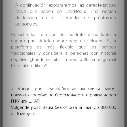
A continuación, exploraremos las características
clave que hacen de Credito365 una opción
destacada en el mercado de préstamos
personales.
Consulta los términos del contrato o contacta a
soporte para detalles sobre seguros incluidos. Sí, la
plataforma es más flexible que los bancos
tradicionales y considera a personas con historial
negativo. ¿Puedo solicitar un crédito 365 si tengo mal
historial crediticio?
«
Vorige post: Безработные женщины могут
получить пособие по беременности и родам через
ПФУ или ЦНАП
Volgende post: Займ без отказа онлайн до 300 000
за 5 минут
»