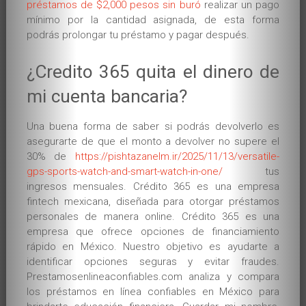
préstamos de $2,000 pesos sin buró
realizar un pago
Over privelessen
mínimo por la cantidad asignada, de esta forma
podrás prolongar tu préstamo y pagar después.
A brief Introduction
10 day basics
¿Credito 365 quita el dinero de
mi cuenta bancaria?
Complete Wang Kiu System
Wang Kiu Cross Experience
Una buena forma de saber si podrás devolverlo es
asegurarte de que el monto a devolver no supere el
Reset
30% de
https://pishtazanelm.ir/2025/11/13/versatile-
gps-sports-watch-and-smart-watch-in-one/
tus
Heartmath
ingresos mensuales. Crédito 365 es una empresa
fintech mexicana, diseñada para otorgar préstamos
Tarieven
personales de manera online. Crédito 365 es una
empresa que ofrece opciones de financiamiento
Credits
rápido en México. Nuestro objetivo es ayudarte a
identificar opciones seguras y evitar fraudes.
Kids Kung Fu!
Prestamosenlineaconfiables.com analiza y compara
los préstamos en línea confiables en México para
Media