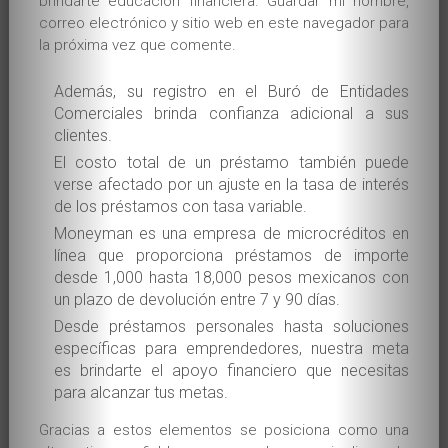
brindarte educación financiera. Guardar mi nombre,
correo electrónico y sitio web en este navegador para
Contact
la próxima vez que comente.
Informatie
Además, su registro en el Buró de Entidades
SWK
Comerciales brinda confianza adicional a sus
clientes.
El costo total de un préstamo también puede
verse afectado por un ajuste en la tasa de interés
de los préstamos con tasa variable.
Moneyman es una empresa de microcréditos en
línea que proporciona préstamos de importe
desde 1,000 hasta 18,000 pesos mexicanos con
un plazo de devolución entre 7 y 90 días.
Desde préstamos personales hasta soluciones
específicas para emprendedores, nuestra meta
es brindarte el apoyo financiero que necesitas
para alcanzar tus metas.
Gracias a estos elementos se posiciona como una