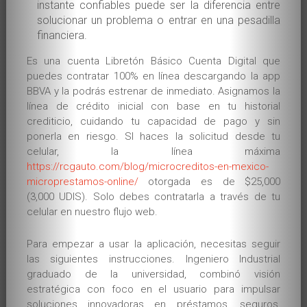
instante confiables puede ser la diferencia entre
solucionar un problema o entrar en una pesadilla
financiera.
Es una cuenta Libretón Básico Cuenta Digital que
puedes contratar 100% en línea descargando la app
BBVA y la podrás estrenar de inmediato. Asignamos la
línea de crédito inicial con base en tu historial
crediticio, cuidando tu capacidad de pago y sin
ponerla en riesgo. SI haces la solicitud desde tu
celular, la línea máxima
https://rcgauto.com/blog/microcreditos-en-mexico-
microprestamos-online/
otorgada es de $25,000
(3,000 UDIS). Solo debes contratarla a través de tu
celular en nuestro flujo web.
Para empezar a usar la aplicación, necesitas seguir
las siguientes instrucciones. Ingeniero Industrial
graduado de la universidad, combinó visión
estratégica con foco en el usuario para impulsar
soluciones innovadoras en préstamos, seguros,