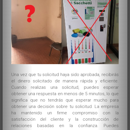
Principes
Chi Sao
Eerste vorm:
Siu Lim Tao
Tweede vorm: Chum Kiu
Bandensysteem
Over SWK
Una vez que tu solicitud haya sido aprobada, recibirás
el dinero solicitado de manera rápida y eficiente.
Introductie
Cuando realizas una solicitud, puedes esperar
obtener una respuesta en menos de 5 minutos, lo que
Over de leraren
significa que no tendrás que esperar mucho para
obtener una decisión sobre tu solicitud. La empresa
Groepslessen
ha mantenido un firme compromiso con la
satisfacción del cliente y la construcción de
Privelessen
relaciones basadas en la confianza. Puedes