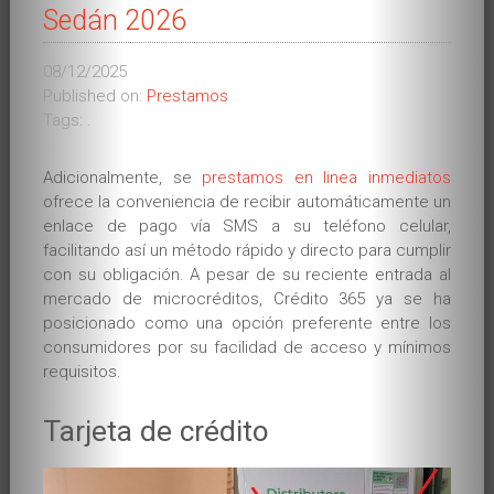
Sedán 2026
Stamboom
Grootmeester Wang Kiu
08/12/2025
Published on:
Prestamos
Jeugd (1923-1940)
Tags: .
Gezin (1940-1974)
Adicionalmente, se
prestamos en linea inmediatos
ofrece la conveniencia de recibir automáticamente un
Kennismaking met Wing Chun (1952)
enlace de pago vía SMS a su teléfono celular,
facilitando así un método rápido y directo para cumplir
In Nederland (1974 – 2009)
con su obligación. A pesar de su reciente entrada al
mercado de microcréditos, Crédito 365 ya se ha
SWK
posicionado como una opción preferente entre los
2005 – 2009
consumidores por su facilidad de acceso y mínimos
requisitos.
Wang Kiu of Wong Kiu?
Curriculum
Tarjeta de crédito
Theorie