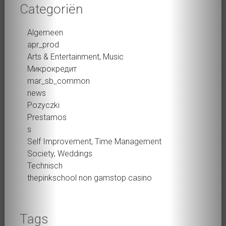
Categoriën
Algemeen
apr_prod
Arts & Entertainment, Music
Микрокредит
mar_sb_common
news
Pozyczki
Prestamos
s
Self Improvement, Time Management
Society, Weddings
Technisch
thepinkschool non gamstop casino
Tags