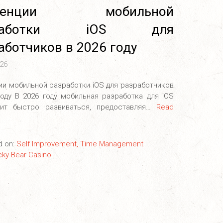
нденции мобильной
зработки iOS для
аботчиков в 2026 году
26
ии мобильной разработки iOS для разработчиков
году В 2026 году мобильная разработка для iOS
жит быстро развиваться, предоставляя…
Read
d on:
Self Improvement, Time Management
cky Bear Casino