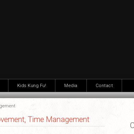
Kids Kung Fu!
Media
Contact
agement
rovement, Time Management
C