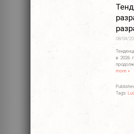
Те
ра
разр
08/04/20
Тенденц
в 2026 
продол
more »
Publishe
Tags:
Lu