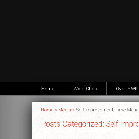
Home
Wing Chun
Over SWK
Home
»
Media
» Self Improvement, Time Man
Posts Categorized:
Self Imp