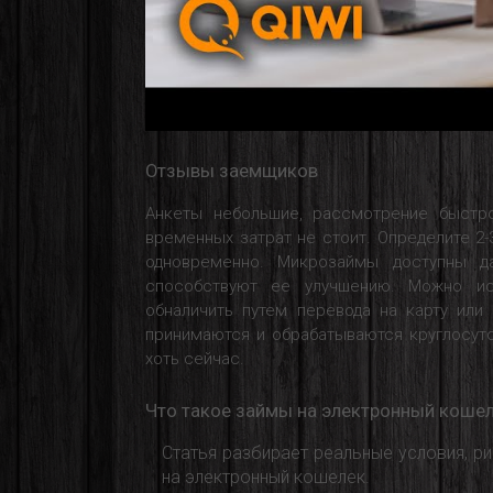
Отзывы заемщиков
Анкеты небольшие, рассмотрение быстр
временных затрат не стоит. Определите 2-
одновременно. Микрозаймы доступны да
способствуют ее улучшению. Можно ис
обналичить путем перевода на карту или
принимаются и обрабатываются круглосуто
хоть сейчас.
Что такое займы на электронный коше
Статья разбирает реальные условия, р
на электронный кошелек.