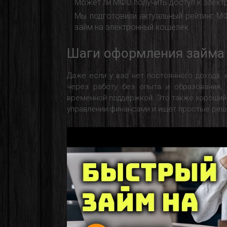
Может ли МФО получить доступ к элек
Мы подготовили актуальный рейтинг М
займ на электронный кошелек.
Шаги оформления займа
Даже если у вас нет постоянного дохода, 
через работу без опыта и образования
временной поддержкой. Это также хороший в
управлении финансами и ищет простые реш