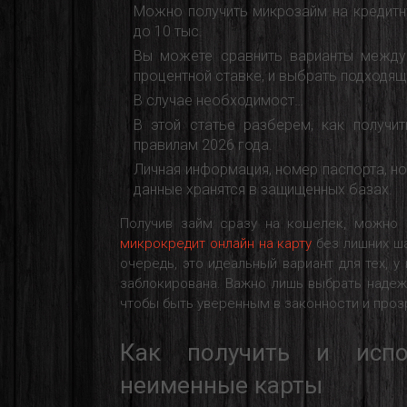
Можно получить микрозайм на кредитн
до 10 тыс.
Вы можете сравнить варианты между 
процентной ставке, и выбрать подходящ
В случае необходимост…
В этой статье разберем, как получ
правилам 2026 года.
Личная информация, номер паспорта, но
данные хранятся в защищенных базах.
Получив займ сразу на кошелек, можно 
микрокредит онлайн на карту
без лишних ша
очередь, это идеальный вариант для тех, у
заблокирована. Важно лишь выбрать наде
чтобы быть уверенным в законности и проз
Как получить и испо
неименные карты