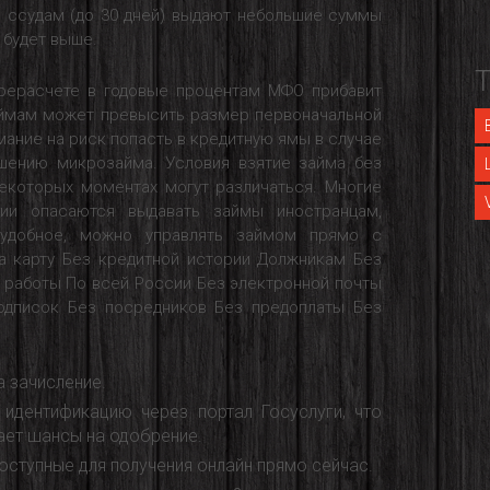
м ссудам (до 30 дней) выдают небольшие суммы
м будет выше.
ерасчете в годовые процентам МФО прибавит
займам может превысить размер первоначальной
мание на риск попасть в кредитную ямы в случае
шению микрозайма. Условия взятие займа без
екоторых моментах могут различаться. Многие
ии опасаются выдавать займы иностранцам,
удобное, можно управлять займом прямо с
а карту Без кредитной истории Должникам Без
я работы По всей России Без электронной почты
одписок Без посредников Без предоплаты Без
а зачисление.
дентификацию через портал Госуслуги, что
ает шансы на одобрение.
оступные для получения онлайн прямо сейчас.