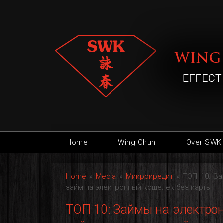
Home
Wing Chun
Over SWK
Home
»
Media
»
Микрокредит
»
ТОП 10: З
займ на электронный кошелек без карты
ТОП 10: Займы на электрон