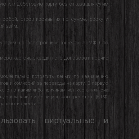
ую или дебетовую карту без отказа для сумм
собой, отсортировав их по сумме, сроку и
ий займ.
ить займ на электронный кошелек в МФО по
мера карточек, кредитного договора и прочие
моментально потратить деньги по назначению
гов и комиссий за переводы на карту. В первую
 кого по каким-либо причинам нет карты или она
жную компанию из официального реестра ЦБ РФ,
рачности сделки.
льзовать виртуальные и