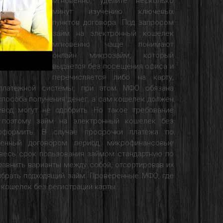
мгновенно, уделите несколько
минут изучению ключевых
пунктов договора. Под запросом
займ на электронный кошелек
мгновенно чаще понимают
онлайн микрозайм, который
выдается без посещения офиса и
перечисляется либо на карту,
платежной системы, при этом МФО обязана
способа получения денег, а сам кошелек должен
вод могут не одобрить. Но такое требование
 поэтому займ на электронный кошелек без
оформить. В случае просрочки платежа по
ленный договором период, микрофинансовые
 весь срок пользования займом стандартную по
равнить варианты между собой, отсортировав их
выбрать подходящий займ. Проверенные МФО, где
кошелек без регистрации карты.