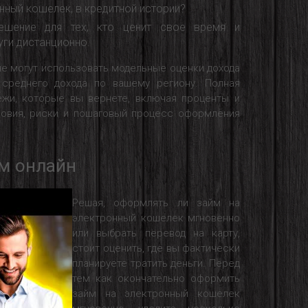
онный кошелек, в кредитной истории?
ешение для тех, кто ценит свое время и
уги дистанционно.
не могут использовать модельные оценки дохода
среднего дохода по вашему региону. Полная
ежи, которые вы вернете, включая проценты и
ловия, риски и пошаговый процесс оформления
м онлайн
Решая, оформлять ли займ на
электронный кошелек мгновенно
или выбрать перевод на карту,
стоит оценить, где вы фактически
планируете тратить деньги. Перед
тем как окончательно оформить
займ на электронный кошелек