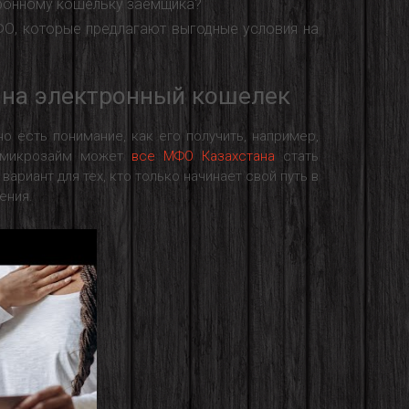
тронному кошельку заемщика?
ФО, которые предлагают выгодные условия на
 на электронный кошелек
но есть понимание, как его получить, например,
, микрозайм может
все МФО Казахстана
стать
ариант для тех, кто только начинает свой путь в
ения.