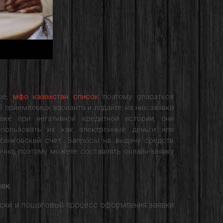
ое,
мфо казахстан список
поэтому опасаться
3 приемлемых варианта и подайте на них заявки
же при негативной кредитной истории, они
пользовать их как электронные деньги или
 банковский счет. Запросы на выдачу средств
чно, поэтому можете составлять онлайн-заявку
лек
иски и пошаговый процесс оформления заявки