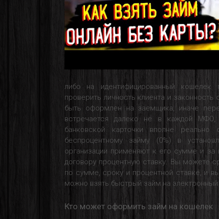
либо на идентифицированный кошелек 
проверить личность клиента и законность 
быть оформлен на заемщика, иначе пере
встречается далеко не в каждой МФО,
банковской карточки вполне реально 
беспроцентному займу (0%) в установ
организации применяют к его сумме и за
договору процентную ставку. Вы можете с
по сумме, сроку и процентной ставке, и 
можно взять быстрый займ на электронный 
Кто может оформить займ на кошелек