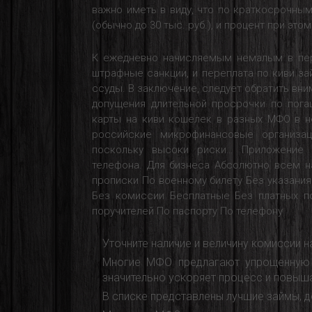
важно иметь в виду, что по краткосрочны
(обычно до 30 тыс. руб.), и процент при это
К ежедневно начисляемым немалым в пер
штрафные санкции, и переплата по киви 
ссуды. В заключение, следует обратить вни
допущения длительной просрочки по пога
карты на киви кошелек в разных МФО в н
российские микрофинансовые организац
поскольку высоки риски… Приложение 
телефона. Для бизнеса Абсолютно всем н
прописки По военному билету Без указани
Без комиссии Бесплатные Без платных п
поручителей По паспорту По телефону
Уточните наличие и величину комиссии н
Многие МФО предлагают упрощенную и
значительно ускоряет процесс и повыш
В списке представлены лучшие займы, д