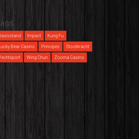
Tags
Basisstand
Impact
Kung Fu
Lucky Bear Casino
Principes
Stootkracht
Vechtsport
Wing Chun
Zooma Casino