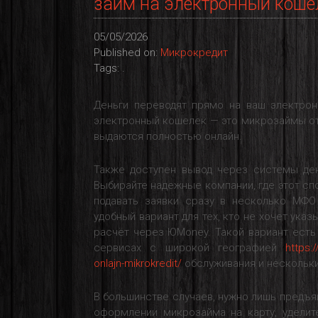
займ на электронный коше
05/05/2026
Published on:
Микрокредит
Tags: .
Деньги переводят прямо на ваш электрон
электронный кошелек — это микрозаймы о
выдаются полностью онлайн.
Также доступен вывод через системы ден
Выбирайте надежные компании, где этот сп
подавать заявки сразу в несколько МФО
удобный вариант для тех, кто не хочет ука
расчёт через ЮMoney. Такой вариант есть
сервисах с широкой географией
https:
onlajn-mikrokredit/
обслуживания и нескольки
В большинстве случаев, нужно лишь предъя
оформлении микрозайма на карту, удели