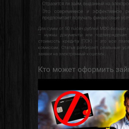
Отразится ли займ, выданный на электр
Это современное и эффективное р
предпочитает получать финансовые усл
Для сумм от 50 тысяч рублей МФО больше 
— нужны документы или подтверждение 
стоимость кредита (ПСК) — это все плат
комиссии. Статья разбирает реальные ус
заявки на электронный кошелек.
Кто может оформить зай