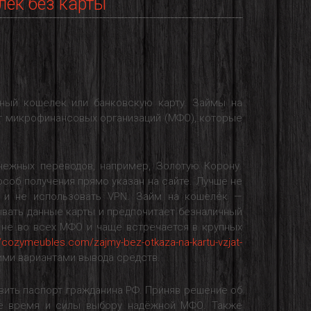
лек без карты
ный кошелек или банковскую карту. Займы на
т микрофинансовых организаций (МФО), которые
ежных переводов, например, Золотую Корону.
особ получения прямо указан на сайте. Лучше не
 и не использовать VPN. Займ на кошелёк —
зывать данные карты и предпочитает безналичный
 не во всех МФО и чаще встречается в крупных
//cozymeubles.com/zajmy-bez-otkaza-na-kartu-vzjat-
ми вариантами вывода средств.
вить паспорт гражданина РФ. Приняв решение об
те время и силы выбору надёжной МФО. Также