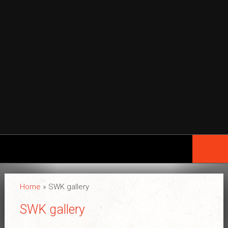
Home
Wing Chun
Home
»
SWK gallery
Geschiedenis
SWK gallery
Legende