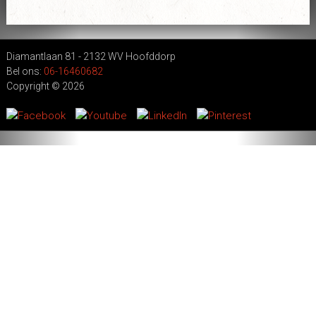
Stamboom
Grootmeester Wang Kiu
Diamantlaan 81 - 2132 WV Hoofddorp
Bel ons:
06-16460682
Jeugd (1923-1940)
Copyright © 2026
Gezin (1940-1974)
Kennismaking met Wing Chun (1952)
In Nederland (1974 – 2009)
SWK
2005 – 2009
Wang Kiu of Wong Kiu?
Curriculum
Theorie