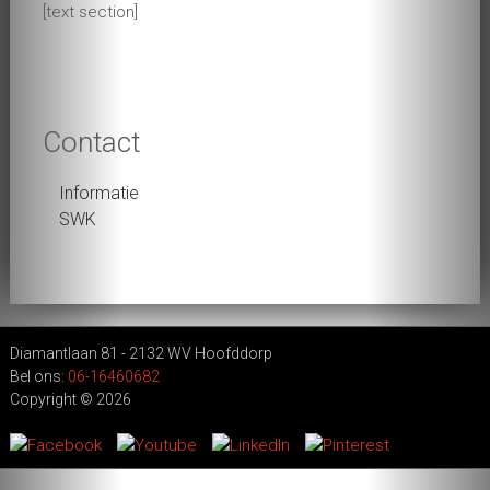
[text section]
Stamboom
Grootmeester Wang Kiu
Jeugd (1923-1940)
Contact
Gezin (1940-1974)
Informatie
Kennismaking met Wing Chun (1952)
SWK
In Nederland (1974 – 2009)
SWK
2005 – 2009
Diamantlaan 81 - 2132 WV Hoofddorp
Wang Kiu of Wong Kiu?
Bel ons:
06-16460682
Copyright © 2026
Curriculum
Theorie