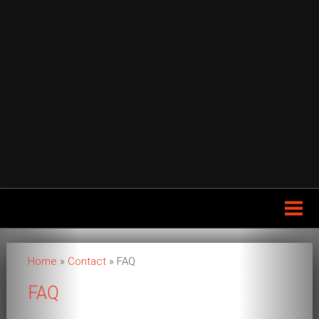
Home
Wing Chun
Home
»
Contact
»
FAQ
Geschiedenis
FAQ
Legende